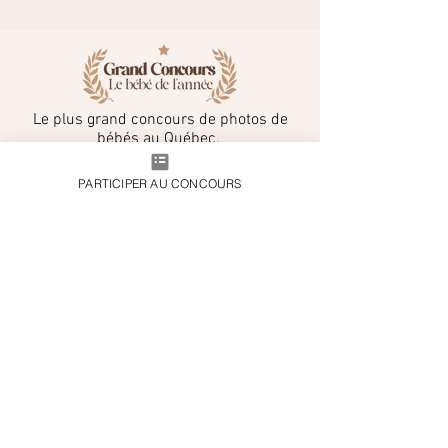
Le plus grand concours de photos de
bébés au Québec.
Approuvé par plus de 110 000 parents
depuis 2020.
PARTICIPER AU CONCOURS
Concoursbb.com par Noubaby
2005 rue Chomedey
Montréal, QC H3H 2A8
info@noubaby.com
Partenaire
Parents
Concours
Devenez
Partenaire
Blog
Cartes étapes gratuites
Noubaby.com